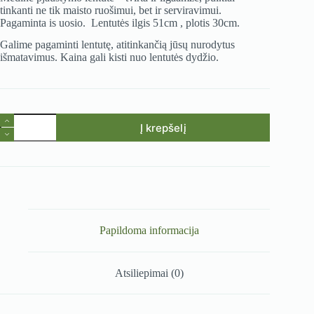
tinkanti ne tik maisto ruošimui, bet ir serviravimui.
Pagaminta is uosio. Lentutės ilgis 51cm , plotis 30cm.
Galime pagaminti lentutę, atitinkančią jūsų nurodytus
išmatavimus. Kaina gali kisti nuo lentutės dydžio.
produkto
Į krepšelį
kiekis:
Medinė
lentelė
Papildoma informacija
Atsiliepimai (0)