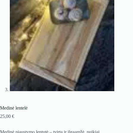
Medinė lentelė
25,00
€
Medinė pjaustymo lentutė – tvirta ir ilgaamžė, puikiai