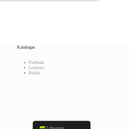
Katalogas
Padėklai
Lentutės
Baldai
Lithuanian