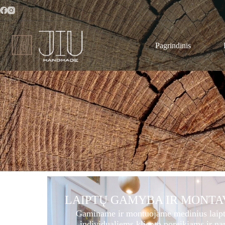
Pagrindinis
LAIPTŲ GAMYBA IR MONTA
Gaminame ir montuojame medinius laiptu
individualiems kliento poreikiams ir na