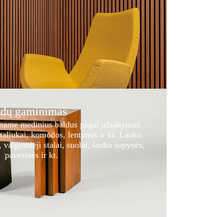
aldų gaminimas
iname medinius baldus pagal užsakymus.
taliukai, komodos, lentynos ir kt. Lauko
, valgomieji stalai, suolai, lauko supynės,
pavesinės ir kt.