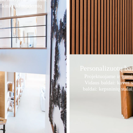
sikinių iki modernių
Personalizuotų b
Projektuojame ir gam
Vidaus baldai: kavos s
baldai: kepsninių stalai