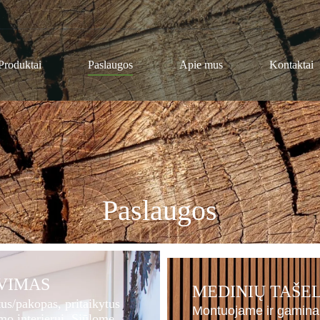
Produktai
Paslaugos
Apie mus
Kontaktai
Paslaugos
VIMAS
MEDINIŲ TAŠEL
s/pakopas, pritaikytus
Montuojame ir gamin
mo interjerui. Siūlome