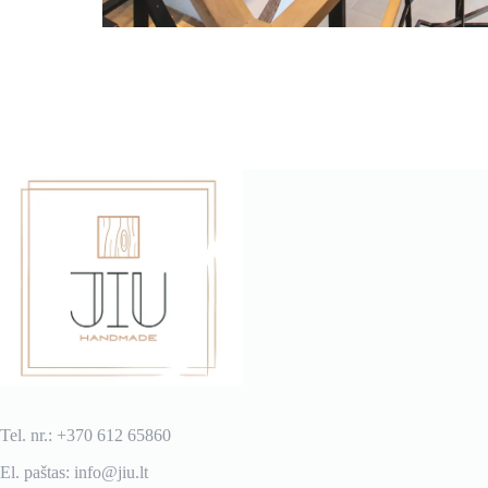
Tel. nr.: +370 612 65860
El. paštas: info@jiu.lt