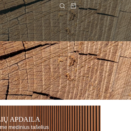
IŲ APDAILA
ame
medinius tašelius