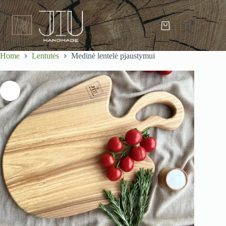
Skip
to
content
Shopping
cart
Home
Lentutės
Medinė lentelė pjaustymui