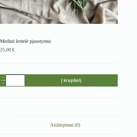
Medinė lentelė pjaustymui
25,00
€
produkto
Į krepšelį
kiekis:
Medinė
lentelė
pjaustymui
Atsiliepimai (0)